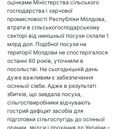
оцінками Міністерства сільського
господарства і харчової
промисловості Республіки Молдова,
втрати в сільськогосподарському
секторі від нинішньої посухи склали 1
млрд дол. Подібної посухи на
території Молдови не спостерігалося
останні 60 років, уточнили в
посольстві. На сьогоднішній день
дуже важливим є забезпечення
осінньої сівби. Адже в результаті
збитків, що завдала посуха,
сільгоспвиробники відчувають
гострий дефіцит засобів для
підготовки сільгоспугідь до осінньої
оранки, звідси і прохання до України –