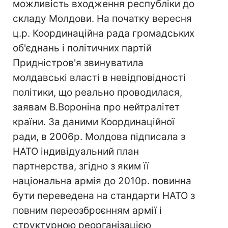
можливість входження республіки до
складу Молдови. На початку вересня
ц.р. Координаційна рада громадських
об'єднань і політичних партій
Придністров'я звинуватила
молдавські власті в невідповідності
політики, що реально проводилася,
заявам В.Вороніна про нейтралітет
країни. За даними Координаційної
ради, в 2006р. Молдова підписала з
НАТО індивідуальний план
партнерства, згідно з яким її
національна армія до 2010р. повинна
бути переведена на стандарти НАТО з
повним переозброєнням армії і
структурною реорганізацією