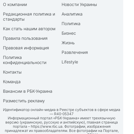
О компании
Новости Украины
Редакционная политика и
Аналитика
стандарты
Политика
Как стать нашим автором
Бизнес
Правила пользования
Жизнь
Правовая информация
Развлечения
Политика
Lifestyle
конфиденциальности
Контакты
Команда
Вакансии в РБК-Украина
Разместить рекламу
Идентификатор онлайн-медиа в Реестре субъектов в сфере медиа
— R40-05347
Информационный портал «РБК-Украина» имеет трехязычную
версию (украинскую, русскую и английскую), главная страница
портала –
https://www.rbc.ua
. Фотографии, изображения
принадлежат их правообладателям. Все фотографии на Портале,