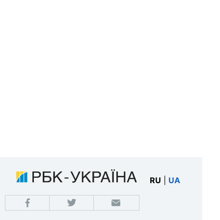
RU
|
UA