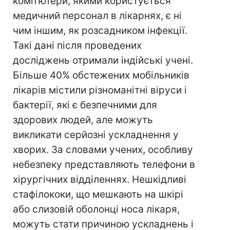
комп'ютери, якими користується
медичний персонал в лікарнях, є ні
чим іншим, як розсадником інфекції.
Такі дані після проведених
досліджень отримали індійські учені.
Більше 40% обстежених мобільників
лікарів містили різноманітні віруси і
бактерії, які є безпечними для
здорових людей, але можуть
викликати серйозні ускладнення у
хворих. За словами учених, особливу
небезпеку представляють телефони в
хірургічних відділеннях. Нешкідливі
стафілококи, що мешкають на шкірі
або слизовій оболонці носа лікаря,
можуть стати причиною ускладнень і