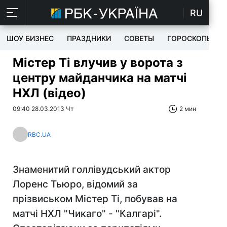
RU
ШОУ БИЗНЕС
ПРАЗДНИКИ
СОВЕТЫ
ГОРОСКОПЫ
Містер Ті влучив у ворота з
центру майданчика на матчі
НХЛ (відео)
09:40 28.03.2013 Чт
2 мин
RBC.UA
Знаменитий голлівудський актор
Лоренс Тьюро, відомий за
прізвиськом Містер Ті, побував на
матчі НХЛ "Чикаго" - "Калгарі".