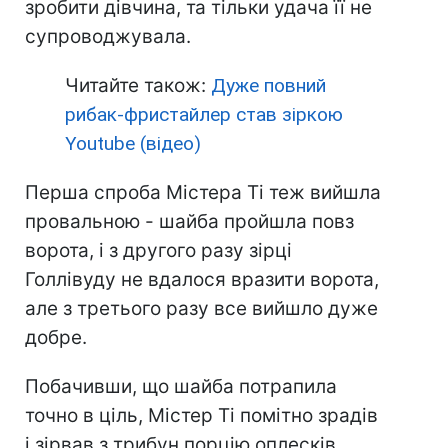
зробити дівчина, та тільки удача її не
супроводжувала.
Читайте також:
Дуже повний
рибак-фристайлер став зіркою
Youtube (відео)
Перша спроба Містера Ті теж вийшла
провальною - шайба пройшла повз
ворота, і з другого разу зірці
Голлівуду не вдалося вразити ворота,
але з третього разу все вийшло дуже
добре.
Побачивши, що шайба потрапила
точно в ціль, Містер Ті помітно зрадів
і зірвав з трибун порцію оплесків,