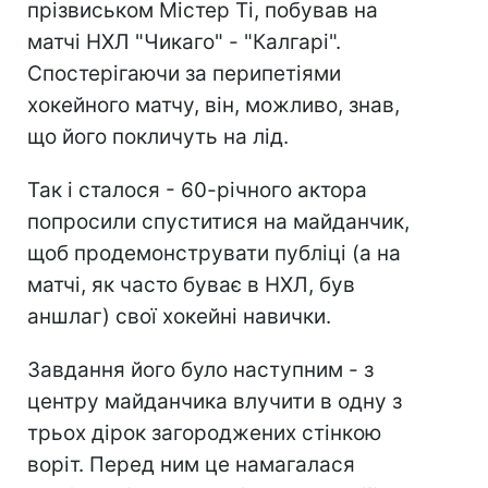
прізвиськом Містер Ті, побував на
матчі НХЛ "Чикаго" - "Калгарі".
Спостерігаючи за перипетіями
хокейного матчу, він, можливо, знав,
що його покличуть на лід.
Так і сталося - 60-річного актора
попросили спуститися на майданчик,
щоб продемонструвати публіці (а на
матчі, як часто буває в НХЛ, був
аншлаг) свої хокейні навички.
Завдання його було наступним - з
центру майданчика влучити в одну з
трьох дірок загороджених стінкою
воріт. Перед ним це намагалася