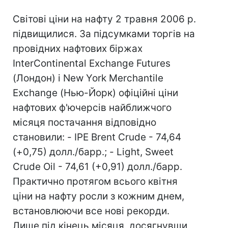
Світові ціни на нафту 2 травня 2006 р.
підвищилися. За підсумками торгів на
провідних нафтових біржах
InterContinental Exchange Futures
(Лондон) і New York Merchantile
Exchange (Нью-Йорк) офіційні ціни
нафтових ф'ючерсів найближчого
місяця постачання відповідно
становили: - IPE Brent Crude - 74,64
(+0,75) долл./барр.; - Light, Sweet
Crude Oil - 74,61 (+0,91) долл./барр.
Практично протягом всього квітня
ціни на нафту росли з кожним днем,
встановлюючи все нові рекорди.
Лише під кінець місяця, досягнувши