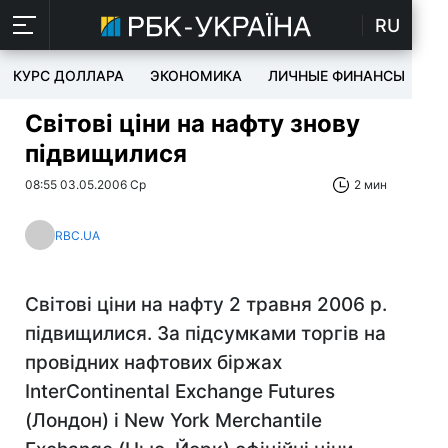
RU
КУРС ДОЛЛАРА
ЭКОНОМИКА
ЛИЧНЫЕ ФИНАНСЫ
T
Світові ціни на нафту знову
підвищилися
08:55 03.05.2006 Ср
2 мин
RBC.UA
Світові ціни на нафту 2 травня 2006 р.
підвищилися. За підсумками торгів на
провідних нафтових біржах
InterContinental Exchange Futures
(Лондон) і New York Merchantile