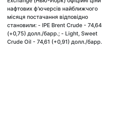
Exchange (Нью-Йорк) офіційні ціни
нафтових ф'ючерсів найближчого
місяця постачання відповідно
становили: - IPE Brent Crude - 74,64
(+0,75) долл./барр.; - Light, Sweet
Crude Oil - 74,61 (+0,91) долл./барр.