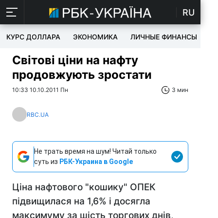
RU
КУРС ДОЛЛАРА
ЭКОНОМИКА
ЛИЧНЫЕ ФИНАНСЫ
T
Світові ціни на нафту
продовжують зростати
10:33 10.10.2011 Пн
3 мин
RBC.UA
Не трать время на шум! Читай только
суть из
РБК-Украина в Google
Ціна нафтового "кошику" ОПЕК
підвищилася на 1,6% і досягла
максимуму за шість торгових днів,