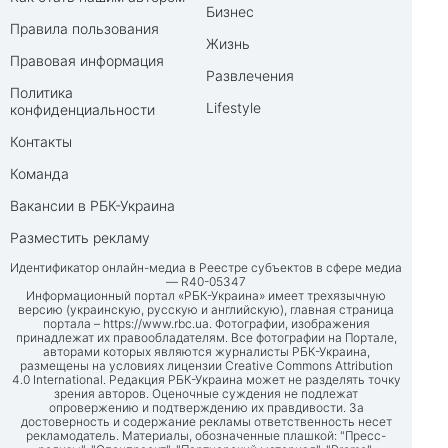
Бизнес
Правила пользования
Жизнь
Правовая информация
Развлечения
Политика
Lifestyle
конфиденциальности
Контакты
Команда
Вакансии в РБК-Украина
Разместить рекламу
Идентификатор онлайн-медиа в Реестре субъектов в сфере медиа
— R40-05347
Информационный портал «РБК-Украина» имеет трехязычную
версию (украинскую, русскую и английскую), главная страница
портала –
https://www.rbc.ua
. Фотографии, изображения
принадлежат их правообладателям. Все фотографии на Портале,
авторами которых являются журналисты РБК-Украина,
размещены на условиях лицензии Creative Commons Attribution
4.0 International. Редакция РБК-Украина может не разделять точку
зрения авторов. Оценочные суждения не подлежат
опровержению и подтверждению их правдивости. За
достоверность и содержание рекламы ответственность несет
рекламодатель. Материалы, обозначенные плашкой: "Пресс-