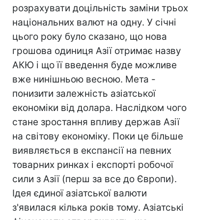
розрахувати доцільність заміни трьох
національних валют на одну. У січні
цього року було сказано, що нова
грошова одиниця Азії отримає назву
АКЮ і що її введення буде можливе
вже нинішньою весною. Мета -
понизити залежність азіатської
економіки від долара. Наслідком чого
стане зростання впливу держав Азії
на світову економіку. Поки це більше
виявляється в експансії на певних
товарних ринках і експорті робочої
сили з Азії (перш за все до Європи).
Ідея єдиної азіатської валюти
з'явилася кілька років тому. Азіатські