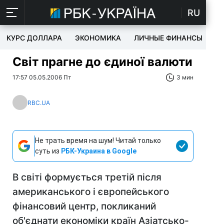
RU
КУРС ДОЛЛАРА
ЭКОНОМИКА
ЛИЧНЫЕ ФИНАНСЫ
T
Світ прагне до єдиної валюти
17:57 05.05.2006 Пт
3 мин
RBC.UA
Не трать время на шум! Читай только
суть из
РБК-Украина в Google
В світі формується третій після
американського і європейського
фінансовий центр, покликаний
об'єднати економіки країн Азіатсько-