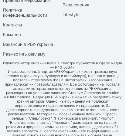
Правовая информация
Развлечения
Политика
Lifestyle
конфиденциальности
Контакты
Команда
Вакансии в РБК-Украина
Разместить рекламу
Идентификатор онлайн-медиа в Реестре субъектов в сфере медиа
— R40-05347
Информационный портал «РБК-Украина» имеет трехязычную
версию (украинскую, русскую и английскую), главная страница
портала –
https://www.rbc.ua
. Фотографии, изображения
принадлежат их правообладателям. Все фотографии на Портале,
авторами которых являются журналисты РБК-Украина,
размещены на условиях лицензии Creative Commons Attribution
4.0 International. Редакция РБК-Украина может не разделять точку
зрения авторов. Оценочные суждения не подлежат
опровержению и подтверждению их правдивости. За
достоверность и содержание рекламы ответственность несет
рекламодатель. Материалы, обозначенные плашкой: "Пресс-
релизы", "Спецпроект", "Партнерский материал", "Promo",
"Благотворительность", "Резонанс" размещаются на правах
рекламы и предназначены, как правило, для лиц, достигших 21-
летнего возраста. «Новости компании» – это информационный
формат, охватывающий новости, события и объявления,