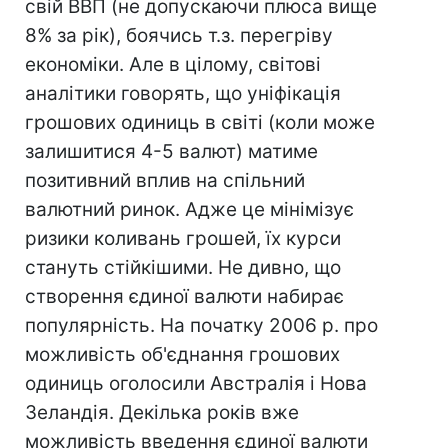
свій ВВП (не допускаючи плюса вище
8% за рік), боячись т.з. перегріву
економіки. Але в цілому, світові
аналітики говорять, що уніфікація
грошових одиниць в світі (коли може
залишитися 4-5 валют) матиме
позитивний вплив на спільний
валютний ринок. Адже це мінімізує
ризики коливань грошей, їх курси
стануть стійкішими. Не дивно, що
створення єдиної валюти набирає
популярність. На початку 2006 р. про
можливість об'єднання грошових
одиниць оголосили Австралія і Нова
Зеландія. Декілька років вже
можливість введення єдиної валюти