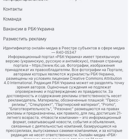
Контакты
Команда
Вакансии в РБК-Украина
Разместить рекламу
Идентификатор онлайн-медиа в Реестре субъектов в сфере медиа
— R40-05347
Информационный портал «РБК-Украина» имеет трехязычную
версию (украинскую, русскую и английскую), главная страница
портала –
https://www.rbc.ua
. Фотографии, изображения
принадлежат их правообладателям. Все фотографии на Портале,
авторами которых являются журналисты РБК-Украина,
размещены на условиях лицензии Creative Commons Attribution
4.0 International. Редакция РБК-Украина может не разделять точку
зрения авторов. Оценочные суждения не подлежат
опровержению и подтверждению их правдивости. За
достоверность и содержание рекламы ответственность несет
рекламодатель. Материалы, обозначенные плашкой: "Пресс-
релизы", "Спецпроект", "Партнерский материал", "Promo",
"Благотворительность", "Резонанс" размещаются на правах
рекламы и предназначены, как правило, для лиц, достигших 21-
летнего возраста. «Новости компании» – это информационный
формат, охватывающий новости, события и объявления,
связанные с деятельностью компаний, базирующиеся на
прессрелизах, выпускаемых самими компаниями, и за которые
редакция не несет ответственности. Онлайн-медиа «РБК-