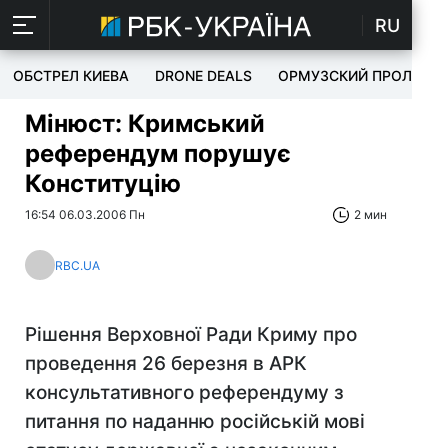
RU
ОБСТРЕЛ КИЕВА
DRONE DEALS
ОРМУЗСКИЙ ПРОЛИВ
Мінюст: Кримський
референдум порушує
Конституцію
16:54 06.03.2006 Пн
2 мин
RBC.UA
Рішення Верховної Ради Криму про
проведення 26 березня в АРК
консультативного референдуму з
питання по наданню російській мові