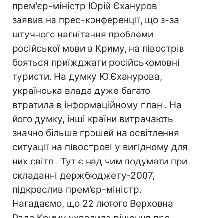
прем'єр-міністр Юрій Єхануров
заявив на прес-конференції, що з-за
штучного нагнітання проблеми
російської мови в Криму, на півострів
бояться приїжджати російськомовні
туристи. На думку Ю.Єханурова,
українська влада дуже багато
втратила в інформаційному плані. На
його думку, інші країни витрачають
значно більше грошей на освітлення
ситуації на півострові у вигідному для
них світлі. Тут є над чим подумати при
складанні держбюджету-2007,
підкреслив прем'єр-міністр.
Нагадаємо, що 22 лютого Верховна
Рада Криму ухвалила рішення про