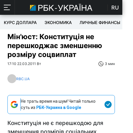
RU
КУРС ДОЛЛАРА
ЭКОНОМИКА
ЛИЧНЫЕ ФИНАНСЫ
T
Мін'юст: Конституція не
перешкоджає зменшенню
розміру соцвиплат
17:10 22.03.2011 Вт
3 мин
RBC.UA
Не трать время на шум! Читай только
суть из
РБК-Украина в Google
Конституція не є перешкодою для
зменшення розмірів соціальних