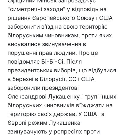
Офіційний Мінськ запроваджує
"симетричні заходи" у відповідь на
рішення Європейського Союзу і США
заборонити в'їзд на свою територію
білоруським чиновникам, проти яких
висувалися звинувачення в
порушенні прав людини. Про це
повідомляє Бі-Бі-Сі. Після
президентських виборів, що відбулися
в березні в Білорусії, ЄС і США
заборонили президентові
Олександрові Лукашенку і групі інших
білоруських чиновників в'їжджати на
територію своїх держав. У США та
Європі режим Лукашенка
звинувачують у репресіях проти