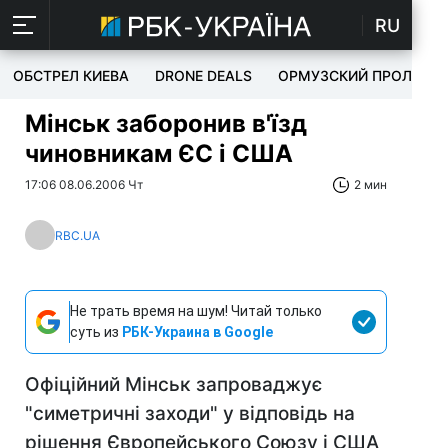
RU
ОБСТРЕЛ КИЕВА
DRONE DEALS
ОРМУЗСКИЙ ПРОЛИВ
Мінськ заборонив в'їзд
чиновникам ЄС і США
17:06 08.06.2006 Чт
2 мин
RBC.UA
Не трать время на шум! Читай только
суть из
РБК-Украина в Google
Офіційний Мінськ запроваджує
"симетричні заходи" у відповідь на
рішення Європейського Союзу і США