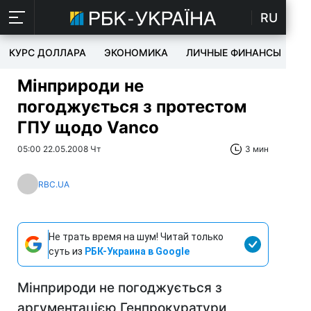
RU
КУРС ДОЛЛАРА
ЭКОНОМИКА
ЛИЧНЫЕ ФИНАНСЫ
T
Мінприроди не
погоджується з протестом
ГПУ щодо Vanco
05:00 22.05.2008 Чт
3 мин
RBC.UA
Не трать время на шум! Читай только
суть из
РБК-Украина в Google
Мінприроди не погоджується з
аргументацією Генпрокуратури,