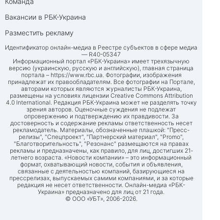
Команда
Вакансии в РБК-Украина
Разместить рекламу
Идентификатор онлайн-медиа в Реестре субъектов в сфере медиа
— R40-05347
Информационный портал «РБК-Украина» имеет трехязычную
версию (украинскую, русскую и английскую), главная страница
портала –
https://www.rbc.ua
. Фотографии, изображения
принадлежат их правообладателям. Все фотографии на Портале,
авторами которых являются журналисты РБК-Украина,
размещены на условиях лицензии Creative Commons Attribution
4.0 International. Редакция РБК-Украина может не разделять точку
зрения авторов. Оценочные суждения не подлежат
опровержению и подтверждению их правдивости. За
достоверность и содержание рекламы ответственность несет
рекламодатель. Материалы, обозначенные плашкой: "Пресс-
релизы", "Спецпроект", "Партнерский материал", "Promo",
"Благотворительность", "Резонанс" размещаются на правах
рекламы и предназначены, как правило, для лиц, достигших 21-
летнего возраста. «Новости компании» – это информационный
формат, охватывающий новости, события и объявления,
связанные с деятельностью компаний, базирующиеся на
прессрелизах, выпускаемых самими компаниями, и за которые
редакция не несет ответственности. Онлайн-медиа «РБК-
Украина» предназначено для лиц от 21 года.
© ООО «УБТ», 2006-2026.