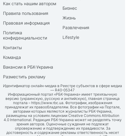
Как стать нашим автором
Бизнес
Правила пользования
Жизнь
Правовая информация
Развлечения
Политика
Lifestyle
конфиденциальности
Контакты
Команда
Вакансии в РБК-Украина
Разместить рекламу
Идентификатор онлайн-медиа в Реестре субъектов в сфере медиа
— R40-05347
Информационный портал «РБК-Украина» имеет трехязычную
версию (украинскую, русскую и английскую), главная страница
портала –
https://www.rbc.ua
. Фотографии, изображения
принадлежат их правообладателям. Все фотографии на Портале,
авторами которых являются журналисты РБК-Украина,
размещены на условиях лицензии Creative Commons Attribution
4.0 International. Редакция РБК-Украина может не разделять точку
зрения авторов. Оценочные суждения не подлежат
опровержению и подтверждению их правдивости. За
достоверность и содержание рекламы ответственность несет