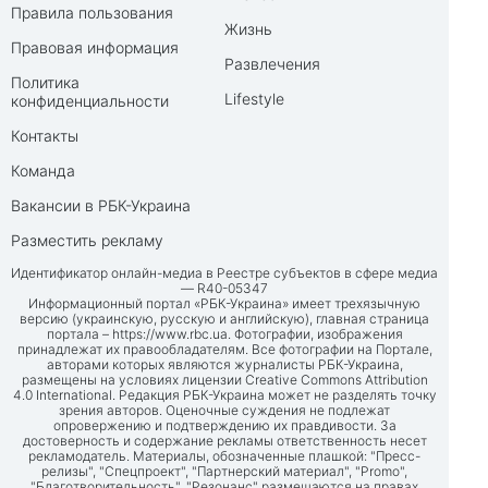
Правила пользования
Жизнь
Правовая информация
Развлечения
Политика
Lifestyle
конфиденциальности
Контакты
Команда
Вакансии в РБК-Украина
Разместить рекламу
Идентификатор онлайн-медиа в Реестре субъектов в сфере медиа
— R40-05347
Информационный портал «РБК-Украина» имеет трехязычную
версию (украинскую, русскую и английскую), главная страница
портала –
https://www.rbc.ua
. Фотографии, изображения
принадлежат их правообладателям. Все фотографии на Портале,
авторами которых являются журналисты РБК-Украина,
размещены на условиях лицензии Creative Commons Attribution
4.0 International. Редакция РБК-Украина может не разделять точку
зрения авторов. Оценочные суждения не подлежат
опровержению и подтверждению их правдивости. За
достоверность и содержание рекламы ответственность несет
рекламодатель. Материалы, обозначенные плашкой: "Пресс-
релизы", "Спецпроект", "Партнерский материал", "Promo",
"Благотворительность", "Резонанс" размещаются на правах