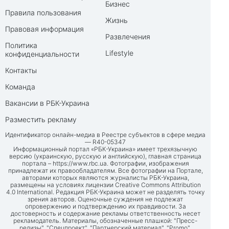
Бизнес
Правила пользования
Жизнь
Правовая информация
Развлечения
Политика
Lifestyle
конфиденциальности
Контакты
Команда
Вакансии в РБК-Украина
Разместить рекламу
Идентификатор онлайн-медиа в Реестре субъектов в сфере медиа
— R40-05347
Информационный портал «РБК-Украина» имеет трехязычную
версию (украинскую, русскую и английскую), главная страница
портала –
https://www.rbc.ua
. Фотографии, изображения
принадлежат их правообладателям. Все фотографии на Портале,
авторами которых являются журналисты РБК-Украина,
размещены на условиях лицензии Creative Commons Attribution
4.0 International. Редакция РБК-Украина может не разделять точку
зрения авторов. Оценочные суждения не подлежат
опровержению и подтверждению их правдивости. За
достоверность и содержание рекламы ответственность несет
рекламодатель. Материалы, обозначенные плашкой: "Пресс-
релизы", "Спецпроект", "Партнерский материал", "Promo",