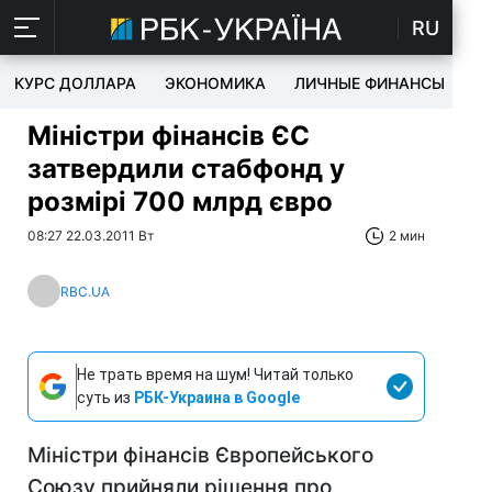
RU
КУРС ДОЛЛАРА
ЭКОНОМИКА
ЛИЧНЫЕ ФИНАНСЫ
T
Міністри фінансів ЄС
затвердили стабфонд у
розмірі 700 млрд євро
08:27 22.03.2011 Вт
2 мин
RBC.UA
Не трать время на шум! Читай только
суть из
РБК-Украина в Google
Міністри фінансів Європейського
Союзу прийняли рішення про