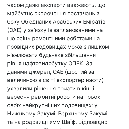
часом деякі експерти вважають, що
майбутнє скорочення постачань з
боку Об'єднаних Арабських Еміратів
(ОАЕ) у зв'язку із запланованими на
цю осінь ремонтними роботами на
провідних родовищах може з лишком
нівелювати будь-яке збільшення
рівня нафтовидобутку ОПЕК. За
даними джерел, ОАЕ (шостий за
величиною в світі експортер нафти)
ухвалили рішення почати в кінці
вересня ремонтні роботи на трьох
своїх найкрупніших родовищах: у
Нижньому Закумі, Верхньому Закумі
та на родовищі Умм Шаїф. Відповідно