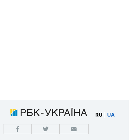
RU
|
UA