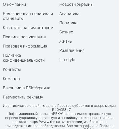
О компании
Новости Украины
Редакционная политика и
Аналитика
стандарты
Политика
Как стать нашим автором
Бизнес
Правила пользования
Жизнь
Правовая информация
Развлечения
Политика
Lifestyle
конфиденциальности
Контакты
Команда
Вакансии в РБК-Украина
Разместить рекламу
Идентификатор онлайн-медиа в Реестре субъектов в сфере медиа
— R40-05347
Информационный портал «РБК-Украина» имеет трехязычную
версию (украинскую, русскую и английскую), главная страница
портала –
https://www.rbc.ua
. Фотографии, изображения
принадлежат их правообладателям. Все фотографии на Портале,