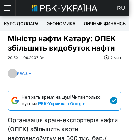
RU
КУРС ДОЛЛАРА
ЭКОНОМИКА
ЛИЧНЫЕ ФИНАНСЫ
T
Міністр нафти Катару: ОПЕК
збільшить видобуток нафти
20:50 11.09.2007 Вт
2 мин
RBC.UA
Не трать время на шум! Читай только
суть из
РБК-Украина в Google
Організація країн-експортерів нафти
(ОПЕК) збільшить квоти
нафтовидобутку на 500 тис. бар./