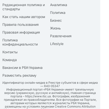
Редакционная политика и
Аналитика
стандарты
Политика
Как стать нашим автором
Бизнес
Правила пользования
Жизнь
Правовая информация
Развлечения
Политика
Lifestyle
конфиденциальности
Контакты
Команда
Вакансии в РБК-Украина
Разместить рекламу
Идентификатор онлайн-медиа в Реестре субъектов в сфере медиа
— R40-05347
Информационный портал «РБК-Украина» имеет трехязычную
версию (украинскую, русскую и английскую), главная страница
портала –
https://www.rbc.ua
. Фотографии, изображения
принадлежат их правообладателям. Все фотографии на Портале,
авторами которых являются журналисты РБК-Украина,
размещены на условиях лицензии Creative Commons Attribution