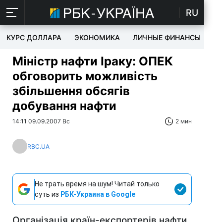
RU
КУРС ДОЛЛАРА
ЭКОНОМИКА
ЛИЧНЫЕ ФИНАНСЫ
T
Міністр нафти Іраку: ОПЕК
обговорить можливість
збільшення обсягів
добування нафти
14:11 09.09.2007 Вс
2 мин
RBC.UA
Не трать время на шум! Читай только
суть из
РБК-Украина в Google
Організація країн-експортерів нафти