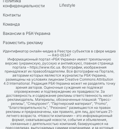
Политика
Lifestyle
конфиденциальности
Контакты
Команда
Вакансии в РБК-Украина
Разместить рекламу
Идентификатор онлайн-медиа в Реестре субъектов в сфере медиа
— R40-05347
Информационный портал «РБК-Украина» имеет трехязычную
версию (украинскую, русскую и английскую), главная страница
портала –
https://www.rbc.ua
. Фотографии, изображения
принадлежат их правообладателям. Все фотографии на Портале,
авторами которых являются журналисты РБК-Украина,
размещены на условиях лицензии Creative Commons Attribution
4.0 International. Редакция РБК-Украина может не разделять точку
зрения авторов. Оценочные суждения не подлежат
опровержению и подтверждению их правдивости. За
достоверность и содержание рекламы ответственность несет
рекламодатель. Материалы, обозначенные плашкой: "Пресс-
релизы", "Спецпроект", "Партнерский материал", "Promo",
"Благотворительность", "Резонанс" размещаются на правах
рекламы и предназначены, как правило, для лиц, достигших 21-
летнего возраста. «Новости компании» – это информационный
формат, охватывающий новости, события и объявления,
связанные с деятельностью компаний, базирующиеся на
прессрелизах, выпускаемых самими компаниями, и за которые