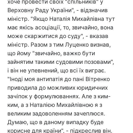
хоче провести своїх "спільників" у
Верховну Раду України", - відзначив
міністр. "Якщо Наталія Михайлівна тут
має якісь асоціації, то, звичайно, вона
може скаржитися до суду", - вказав
міністр. Разом з тим Луценко визнав,
що йому "звичайно, важко бути
зайнятим такими судовими позовами",
і він не упевнений, що всі їх виграє.
"Іноді моя антипатія до пані Вітренко
приводила до можливих юридичних
зачіпок у формулюваннях. Але з ким-
ким, а з Наталією Михайлівною я з
великим задоволенням зачеплюся.
Думаю, що в даному випадку буде
корисне для країни", - підкреслив він.