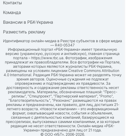
Контакты
Команда
Вакансии в РБК-Украина
Разместить рекламу
Идентификатор онлайн-медиа в Реестре субъектов в сфере медиа
— R40-05347
Информационный портал «РБК-Украина» имеет трехязычную
версию (украинскую, русскую и английскую), главная страница
портала –
https://www.rbc.ua
. Фотографии, изображения
принадлежат их правообладателям. Все фотографии на Портале,
авторами которых являются журналисты РБК-Украина,
размещены на условиях лицензии Creative Commons Attribution
4.0 International. Редакция РБК-Украина может не разделять точку
зрения авторов. Оценочные суждения не подлежат
опровержению и подтверждению их правдивости. За
достоверность и содержание рекламы ответственность несет
рекламодатель. Материалы, обозначенные плашкой: "Пресс-
релизы", "Спецпроект", "Партнерский материал", "Promo",
"Благотворительность", "Резонанс" размещаются на правах
рекламы и предназначены, как правило, для лиц, достигших 21-
летнего возраста. «Новости компании» – это информационный
формат, охватывающий новости, события и объявления,
связанные с деятельностью компаний, базирующиеся на
прессрелизах, выпускаемых самими компаниями, и за которые
редакция не несет ответственности. Онлайн-медиа «РБК-
Украина» предназначено для лиц от 21 года.
© ООО «УБТ», 2006-2026.