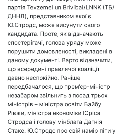
партія Tevzemei un Brivibai/LNNK (TБ/
ДННЛ), представником якої є
Ю.Стродс, може висунути свого
кандидата. Проте, як відзначають
спостерігачі, голова уряду може
порушити домовленості, викладені в
даному документі. Варто відзначити,
що всередині правлячої коаліції
давно неспокійно. Раніше
передбачалося, що прем'єр-міністр
незабаром звільнить з посад трьох
міністрів – міністра освіти Байбу
Рівжи, міністра економіки Юріса
Стродса і голову мінблага Дагнія
Стаке. Ю.Стродс про свій намір піти у