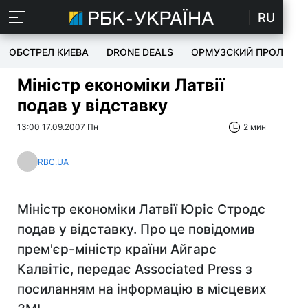
RU
ОБСТРЕЛ КИЕВА
DRONE DEALS
ОРМУЗСКИЙ ПРОЛИВ
Міністр економіки Латвії
подав у відставку
13:00 17.09.2007 Пн
2 мин
RBC.UA
Міністр економіки Латвії Юріс Стродс
подав у відставку. Про це повідомив
прем'єр-міністр країни Айгарс
Калвітіс, передає Associated Press з
посиланням на інформацію в місцевих