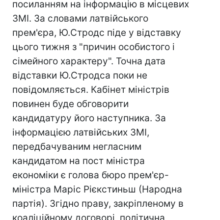
посиланням на інформацію в місцевих
ЗМІ. За словами латвійського
прем'єра, Ю.Стродс піде у відставку
цього тижня з "причин особистого і
сімейного характеру". Точна дата
відставки Ю.Стродса поки не
повідомляється. Кабінет міністрів
повинен буде обговорити
кандидатуру його наступника. За
інформацією латвійських ЗМІ,
передбачуваним негласним
кандидатом на пост міністра
економіки є голова бюро прем'єр-
міністра Маріс Рієкстиньш (Народна
партія). Згідно праву, закріпленому в
коаліційному договорі, політична