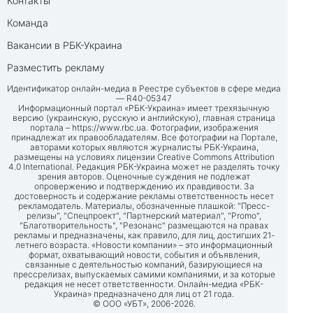
Контакты
Команда
Вакансии в РБК-Украина
Разместить рекламу
Идентификатор онлайн-медиа в Реестре субъектов в сфере медиа
— R40-05347
Информационный портал «РБК-Украина» имеет трехязычную
версию (украинскую, русскую и английскую), главная страница
портала –
https://www.rbc.ua
. Фотографии, изображения
принадлежат их правообладателям. Все фотографии на Портале,
авторами которых являются журналисты РБК-Украина,
размещены на условиях лицензии Creative Commons Attribution
4.0 International. Редакция РБК-Украина может не разделять точку
зрения авторов. Оценочные суждения не подлежат
опровержению и подтверждению их правдивости. За
достоверность и содержание рекламы ответственность несет
рекламодатель. Материалы, обозначенные плашкой: "Пресс-
релизы", "Спецпроект", "Партнерский материал", "Promo",
"Благотворительность", "Резонанс" размещаются на правах
рекламы и предназначены, как правило, для лиц, достигших 21-
летнего возраста. «Новости компании» – это информационный
формат, охватывающий новости, события и объявления,
связанные с деятельностью компаний, базирующиеся на
прессрелизах, выпускаемых самими компаниями, и за которые
редакция не несет ответственности. Онлайн-медиа «РБК-
Украина» предназначено для лиц от 21 года.
© ООО «УБТ», 2006-2026.