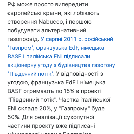
РФ може просто випередити
європейські країни, які лобіюють
створення Nabucco, і першою
побудувати альтернативний
газопровід.
У серпні 2011 р. російський
"Газпром", французька EdF, німецька
BASF і італійська ENI підписали
акціонерну угоду з будівництва газогону
"Південний потік".
У відповідності з
угодою, французька EdF і німецька
BASF отримають по 15% в проекті
"Південний потік". Частка італійської
ENI складе 20%, у "Газпрому" буде
50%. Для реалізації сухопутної
частини проекту вже підписані