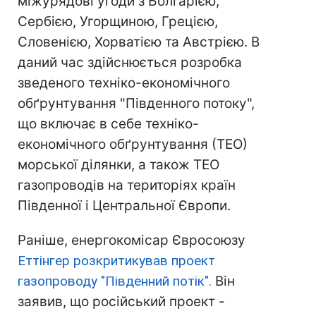
міжурядові угоди з Болгарією,
Сербією, Угорщиною, Грецією,
Словенією, Хорватією та Австрією. В
даний час здійснюється розробка
зведеного техніко-економічного
обґрунтування "Південного потоку",
що включає в себе техніко-
економічного обґрунтування (ТЕО)
морської ділянки, а також ТЕО
газопроводів на територіях країн
Південної і Центральної Європи.
Раніше, енергокомісар Євросоюзу
Еттінгер розкритикував проект
газопроводу "Південний потік".
Він
заявив, що російський проект -