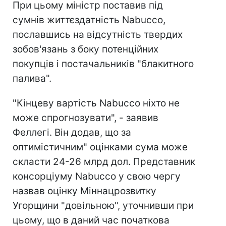
При цьому міністр поставив під
сумнів життєздатність Nabucco,
пославшись на відсутність твердих
зобов'язань з боку потенційних
покупців і постачальників "блакитного
палива".
"Кінцеву вартість Nabucco ніхто не
може спрогнозувати", - заявив
Феллегі. Він додав, що за
оптимістичним" оцінками сума може
скласти 24-26 млрд дол. Представник
консорціуму Nabucco у свою чергу
назвав оцінку Міннацрозвитку
Угорщини "довільною", уточнивши при
цьому, що в даний час початкова