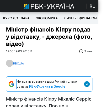
RU
КУРС ДОЛЛАРА
ЭКОНОМИКА
ЛИЧНЫЕ ФИНАНСЫ
T
Міністр фінансів Кіпру подав
у відставку, - джерела (фото,
відео)
19:00 19.03.2013 Вт
3 мин
RBC.UA
Не трать время на шум! Читай только
суть из
РБК-Украина в Google
Міністр фінансів Кіпру Міхаліс Серріс
подав у відставку. Про це з