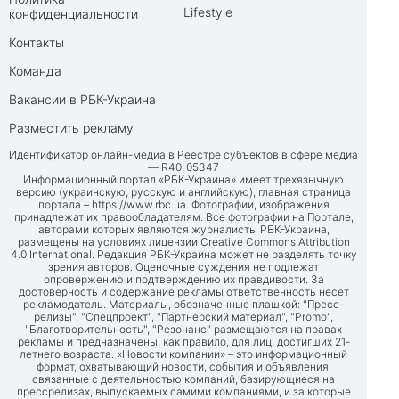
Lifestyle
конфиденциальности
Контакты
Команда
Вакансии в РБК-Украина
Разместить рекламу
Идентификатор онлайн-медиа в Реестре субъектов в сфере медиа
— R40-05347
Информационный портал «РБК-Украина» имеет трехязычную
версию (украинскую, русскую и английскую), главная страница
портала –
https://www.rbc.ua
. Фотографии, изображения
принадлежат их правообладателям. Все фотографии на Портале,
авторами которых являются журналисты РБК-Украина,
размещены на условиях лицензии Creative Commons Attribution
4.0 International. Редакция РБК-Украина может не разделять точку
зрения авторов. Оценочные суждения не подлежат
опровержению и подтверждению их правдивости. За
достоверность и содержание рекламы ответственность несет
рекламодатель. Материалы, обозначенные плашкой: "Пресс-
релизы", "Спецпроект", "Партнерский материал", "Promo",
"Благотворительность", "Резонанс" размещаются на правах
рекламы и предназначены, как правило, для лиц, достигших 21-
летнего возраста. «Новости компании» – это информационный
формат, охватывающий новости, события и объявления,
связанные с деятельностью компаний, базирующиеся на
прессрелизах, выпускаемых самими компаниями, и за которые