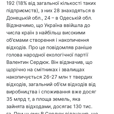
192 (18% від загальної кількості таких
підприємств), з них 28 знаходяться в
Донецькій обл., 24 – в Одеській обл.
Відзначимо, що Україна ввійшла до
числа країн з найбільш високими
об'ємами створення і накопичення
відходів. Про це повідомляв раніше
голова народної екологічної партії
Валентин Сердюк. Він відзначив, що
щорічно на смітниках і звалищах
накопичується 26-27 млн т твердих
відходів, загальний об'єм відходів від
виробництва і споживання вже досяг
35 млрд т, а площа земель, яка
зайнята відходами, досягає 130 тис.
га. При цьому В.Сердюк відзначив, що