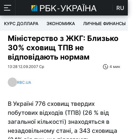
RU
КУРС ДОЛЛАРА
ЭКОНОМИКА
ЛИЧНЫЕ ФИНАНСЫ
T
Міністерство з ЖКГ: Близько
30% сховищ ТПВ не
відповідають нормам
13:28 12.09.2007 Ср
4 мин
RBC.UA
В Україні 776 сховищ твердих
побутових відходів (ТПВ) (26 % від
загальної кількості) знаходяться в
незадовільному стані, а 343 сховища