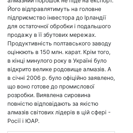
алмазний порошок не піде на експорт.
Його відправлятимуть на головне
підприємство інвестора до Ірландії
для остаточної обробки і подальшого
продажу в її збутових мережах.
Продуктивність полтавського заводу
оцінюють в 150 млн. карат. Крім того,
в кінці минулого року в Україні було
відкрито велике родовище алмазів. А
в січні 2006 р. було офіційно заявлено,
що воно готове до промислової
розробки. Виявлена сировина
повністю відповідають за якістю
алмазів світових лідерів в цій сфері -
Росії і ЮАР.