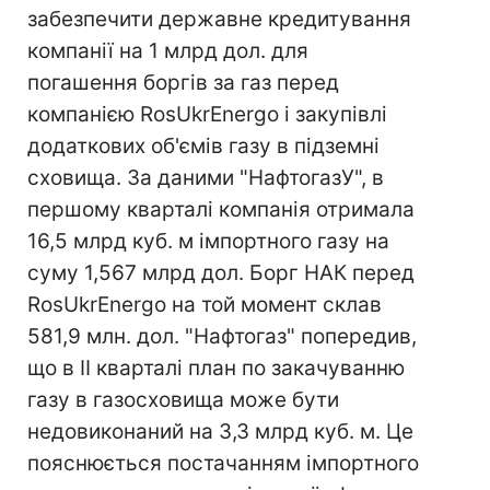
забезпечити державне кредитування
компанії на 1 млрд дол. для
погашення боргів за газ перед
компанією RosUkrEnergo і закупівлі
додаткових об'ємів газу в підземні
сховища. За даними "НафтогазУ", в
першому кварталі компанія отримала
16,5 млрд куб. м імпортного газу на
суму 1,567 млрд дол. Борг НАК перед
RosUkrEnergo на той момент склав
581,9 млн. дол. "Нафтогаз" попередив,
що в II кварталі план по закачуванню
газу в газосховища може бути
недовиконаний на 3,3 млрд куб. м. Це
пояснюється постачанням імпортного