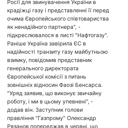
Росії для звинувачення України в
крадіжці газу і представленні її перед
очима Європейського співтовариства
як ненадійного партнера", -
підкреслювалося в листі "Нафтогазу".
Раніше Україна завірила ЄС в
надійності транзиту газу майбутньою
взимку, повідомив представник
генерального директората
Європейської комісії з питань
зовнішніх відносин Фаозі Бенсарса.
"Уряд заявив, що виконує звичайну
роботу, і ми в цьому упевнені", -
додав він. Заступник голови
правління "Газпрому" Олександр
Рязанов попереджав в червні, що