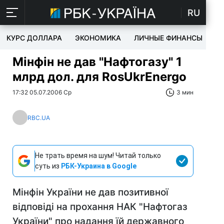
RU
КУРС ДОЛЛАРА
ЭКОНОМИКА
ЛИЧНЫЕ ФИНАНСЫ
T
Мінфін не дав "Нафтогазу" 1
млрд дол. для RosUkrEnergo
17:32 05.07.2006 Ср
3 мин
RBC.UA
Не трать время на шум! Читай только
суть из
РБК-Украина в Google
Мінфін України не дав позитивної
відповіді на прохання НАК "Нафтогаз
України" про надання їй державного