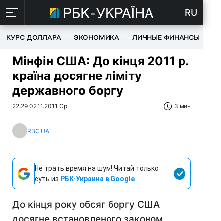
RU
КУРС ДОЛЛАРА
ЭКОНОМИКА
ЛИЧНЫЕ ФИНАНСЫ
T
Мінфін США: До кінця 2011 р.
країна досягне ліміту
державного боргу
22:29 02.11.2011 Ср
3 мин
RBC.UA
Не трать время на шум! Читай только
суть из
РБК-Украина в Google
До кінця року обсяг боргу США
досягне встановленого законом