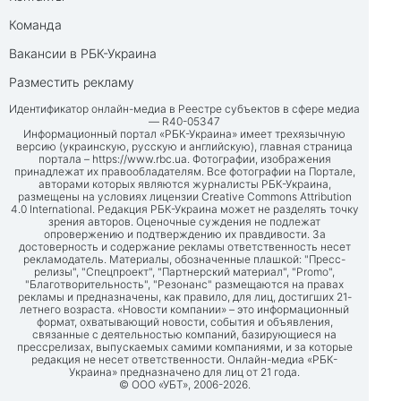
Команда
Вакансии в РБК-Украина
Разместить рекламу
Идентификатор онлайн-медиа в Реестре субъектов в сфере медиа
— R40-05347
Информационный портал «РБК-Украина» имеет трехязычную
версию (украинскую, русскую и английскую), главная страница
портала –
https://www.rbc.ua
. Фотографии, изображения
принадлежат их правообладателям. Все фотографии на Портале,
авторами которых являются журналисты РБК-Украина,
размещены на условиях лицензии Creative Commons Attribution
4.0 International. Редакция РБК-Украина может не разделять точку
зрения авторов. Оценочные суждения не подлежат
опровержению и подтверждению их правдивости. За
достоверность и содержание рекламы ответственность несет
рекламодатель. Материалы, обозначенные плашкой: "Пресс-
релизы", "Спецпроект", "Партнерский материал", "Promo",
"Благотворительность", "Резонанс" размещаются на правах
рекламы и предназначены, как правило, для лиц, достигших 21-
летнего возраста. «Новости компании» – это информационный
формат, охватывающий новости, события и объявления,
связанные с деятельностью компаний, базирующиеся на
прессрелизах, выпускаемых самими компаниями, и за которые
редакция не несет ответственности. Онлайн-медиа «РБК-
Украина» предназначено для лиц от 21 года.
© ООО «УБТ», 2006-2026.