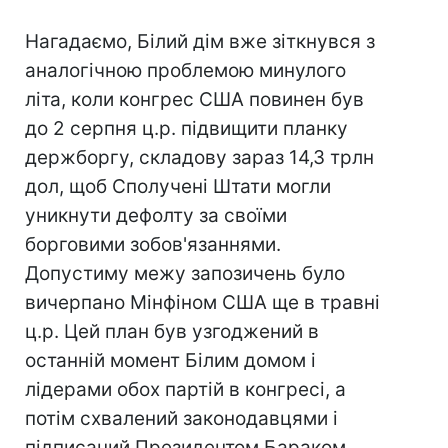
Нагадаємо, Білий дім вже зіткнувся з
аналогічною проблемою минулого
літа, коли конгрес США повинен був
до 2 серпня ц.р. підвищити планку
держборгу, складову зараз 14,3 трлн
дол, щоб Сполучені Штати могли
уникнути дефолту за своїми
борговими зобов'язаннями.
Допустиму межу запозичень було
вичерпано Мінфіном США ще в травні
ц.р. Цей план був узгоджений в
останній момент Білим домом і
лідерами обох партій в конгресі, а
потім схвалений законодавцями і
підписаний Президентом Бараком