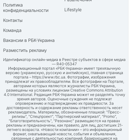
Политика
Lifestyle
конфиденциальности
Контакты
Команда
Вакансии в РБК-Украина
Разместить рекламу
Идентификатор онлайн-медиа в Реестре субъектов в сфере медиа
— R40-05347
Информационный портал «РБК-Украина» имеет трехязычную
версию (украинскую, русскую и английскую), главная страница
портала –
https://www.rbc.ua
. Фотографии, изображения
принадлежат их правообладателям. Все фотографии на Портале,
авторами которых являются журналисты РБК-Украина,
размещены на условиях лицензии Creative Commons Attribution
4.0 International. Редакция РБК-Украина может не разделять точку
зрения авторов. Оценочные суждения не подлежат
опровержению и подтверждению их правдивости. За
достоверность и содержание рекламы ответственность несет
рекламодатель. Материалы, обозначенные плашкой: "Пресс-
релизы", "Спецпроект", "Партнерский материал", "Promo",
"Благотворительность", "Резонанс" размещаются на правах
рекламы и предназначены, как правило, для лиц, достигших 21-
летнего возраста. «Новости компании» – это информационный
формат, охватывающий новости, события и объявления,
связанные с деятельностью компаний, базирующиеся на