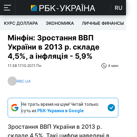
RU
КУРС ДОЛЛАРА
ЭКОНОМИКА
ЛИЧНЫЕ ФИНАНСЫ
T
Мінфін: Зростання ВВП
України в 2013 р. складе
4,5%, а інфляція - 5,9%
11:38 17.10.2011 Пн
4 мин
RBC.UA
Не трать время на шум! Читай только
суть из
РБК-Украина в Google
Зростання ВВП України в 2013 р.
складе 4,5%. Такі цифри наведені в