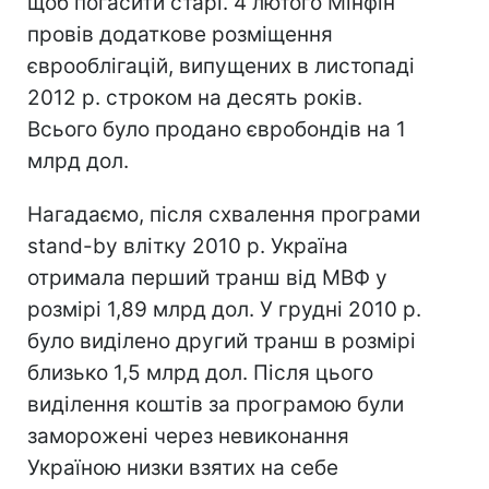
щоб погасити старі. 4 лютого Мінфін
провів додаткове розміщення
єврооблігацій, випущених в листопаді
2012 р. строком на десять років.
Всього було продано євробондів на 1
млрд дол.
Нагадаємо, після схвалення програми
stand-by влітку 2010 р. Україна
отримала перший транш від МВФ у
розмірі 1,89 млрд дол. У грудні 2010 р.
було виділено другий транш в розмірі
близько 1,5 млрд дол. Після цього
виділення коштів за програмою були
заморожені через невиконання
Україною низки взятих на себе