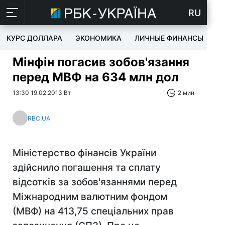
RU
КУРС ДОЛЛАРА
ЭКОНОМИКА
ЛИЧНЫЕ ФИНАНСЫ
T
Мінфін погасив зобов'язання
перед МВФ на 634 млн дол
13:30 19.02.2013 Вт
2 мин
RBC.UA
Міністерство фінансів України
здійснило погашення та сплату
відсотків за зобов'язаннями перед
Міжнародним валютним фондом
(МВФ) на 413,75 спеціальних прав