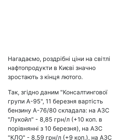
Нагадаємо, роздрібні ціни на світлі
нафтопродукти в Києві значно
зростають з кінця лютого.
Так, згідно даним "Консалтингової
групи А-95", 11 березня вартість
бензину А-76/80 складала: на АЗС
"Лукойл" - 8,85 грн/л (+10 коп. в
порівнянні з 10 березня), на АЗС
"КЛО" - 8,59 грн/л (+9 коп.), на АЗС