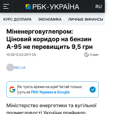
RU
КУРС ДОЛЛАРА
ЭКОНОМИКА
ЛИЧНЫЕ ФИНАНСЫ
T
Міненерговуглепром:
Ціновий коридор на бензин
А-95 не перевищить 9,5 грн
10:39 12.03.2011 Сб
3 мин
RBC.UA
Не трать время на шум! Читай только
суть из
РБК-Украина в Google
Міністерство енергетики та вугільної
промисловості України прийняло