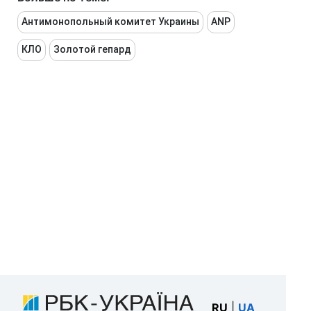
Антимонопольный комитет Украины
ANP
КЛО
Золотой гепард
RU
|
UA