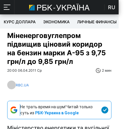
RU
КУРС ДОЛЛАРА
ЭКОНОМИКА
ЛИЧНЫЕ ФИНАНСЫ
T
Міненерговуглепром
підвищив ціновий коридор
на бензин марки А-95 з 9,75
грн/л до 9,85 грн/л
20:00 06.04.2011 Ср
2 мин
RBC.UA
Не трать время на шум! Читай только
суть из
РБК-Украина в Google
Міністерство енергетики та вугільної