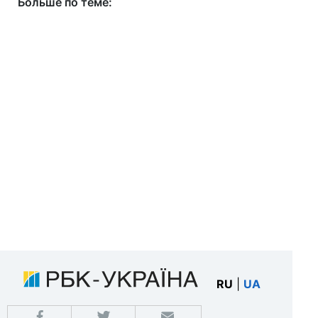
Больше по теме:
RU
|
UA