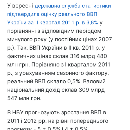
У вересні
державна служба статистики
підтвердила оцінку реального ВВП
України за II квартал 2011 р. в 3,8%
у
порівнянні з відповідним періодом
минулого року (у постійних цінах 2007
р.). Так, ВВП України в ІІ кв. 2011 р. у
фактичних цінах склав 316 млрд 480
млн грн. Порівняно з I кварталом 2011
р., з урахуванням сезонного фактору,
реальний ВВП склало 0,5%. Валовий
національний дохід склав 309 млрд
547 млн грн.
В НБУ прогнозують зростання ВВП в
2011 і 2012 рр. на рівні попереднього
прогнозу - 5 ± 0,5% і 4 ± 0,5%