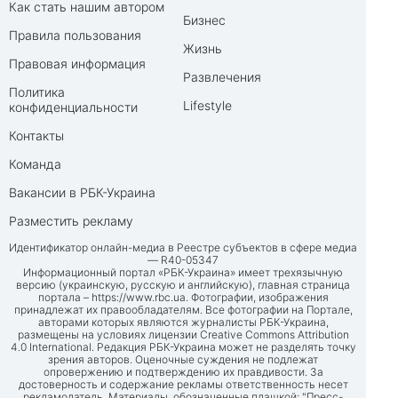
Как стать нашим автором
Бизнес
Правила пользования
Жизнь
Правовая информация
Развлечения
Политика
Lifestyle
конфиденциальности
Контакты
Команда
Вакансии в РБК-Украина
Разместить рекламу
Идентификатор онлайн-медиа в Реестре субъектов в сфере медиа
— R40-05347
Информационный портал «РБК-Украина» имеет трехязычную
версию (украинскую, русскую и английскую), главная страница
портала –
https://www.rbc.ua
. Фотографии, изображения
принадлежат их правообладателям. Все фотографии на Портале,
авторами которых являются журналисты РБК-Украина,
размещены на условиях лицензии Creative Commons Attribution
4.0 International. Редакция РБК-Украина может не разделять точку
зрения авторов. Оценочные суждения не подлежат
опровержению и подтверждению их правдивости. За
достоверность и содержание рекламы ответственность несет
рекламодатель. Материалы, обозначенные плашкой: "Пресс-