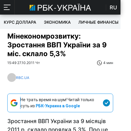
RU
КУРС ДОЛЛАРА
ЭКОНОМИКА
ЛИЧНЫЕ ФИНАНСЫ
T
Мінекономрозвитку:
Зростання ВВП України за 9
міс. склало 5,3%
15:49 27.10.2011 Чт
4 мин
RBC.UA
Не трать время на шум! Читай только
суть из
РБК-Украина в Google
Зростання ВВП України за 9 місяців
2011 р. склало порядка 5,3%. Про це