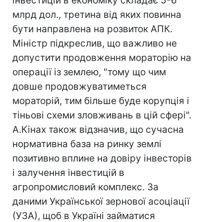
інвестицій в економіку складає 5-6
млрд дол., третина від яких повинна
бути направлена на розвиток АПК.
Міністр підкреслив, що важливо не
допустити продовження мораторію на
операції із землею, "тому що чим
довше продовжуватиметься
мораторій, тим більше буде корупція і
тіньові схеми зловживань в цій сфері".
А.Кінах також відзначив, що сучасна
нормативна база на ринку землі
позитивно вплине на довіру інвесторів
і залучення інвестицій в
агропромисловий комплекс. За
даними Української зернової асоціації
(УЗА), щоб в Україні займатися