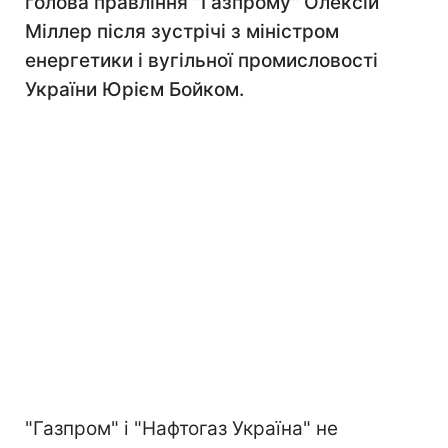
голова правління "Газпрому" Олексій
Міллер після зустрічі з міністром
енергетики і вугільної промисловості
України Юрієм Бойком.
"Газпром" і "Нафтогаз Україна" не