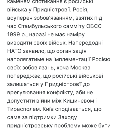
каменем спотикання є російські
війська у Придністров'ї. Росія,
всупереч зобов'язанням, взятих під
час Стамбульського самміту ОБСЄ
1999 р., наразі не має наміру
виводити своїх військ. Напередодні
НАТО заявило, що організація
наполягатиме на імплементації Росією
своїх зобов'язань, хоча Москва
попереджає, що російські військові
залишаться у Придністров'ї до
врегулювання конфлікту, аби не
допустити війни між Кишиневом і
Тирасполем. Київ сподівається, що
саме за підтримки Заходу
придністровську проблему може бути