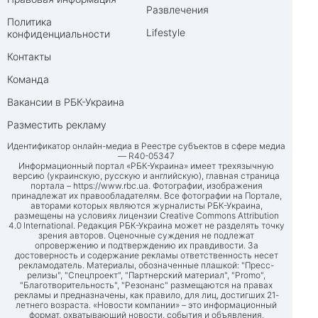
Развлечения
Политика
Lifestyle
конфиденциальности
Контакты
Команда
Вакансии в РБК-Украина
Разместить рекламу
Идентификатор онлайн-медиа в Реестре субъектов в сфере медиа
— R40-05347
Информационный портал «РБК-Украина» имеет трехязычную
версию (украинскую, русскую и английскую), главная страница
портала –
https://www.rbc.ua
. Фотографии, изображения
принадлежат их правообладателям. Все фотографии на Портале,
авторами которых являются журналисты РБК-Украина,
размещены на условиях лицензии Creative Commons Attribution
4.0 International. Редакция РБК-Украина может не разделять точку
зрения авторов. Оценочные суждения не подлежат
опровержению и подтверждению их правдивости. За
достоверность и содержание рекламы ответственность несет
рекламодатель. Материалы, обозначенные плашкой: "Пресс-
релизы", "Спецпроект", "Партнерский материал", "Promo",
"Благотворительность", "Резонанс" размещаются на правах
рекламы и предназначены, как правило, для лиц, достигших 21-
летнего возраста. «Новости компании» – это информационный
формат, охватывающий новости, события и объявления,