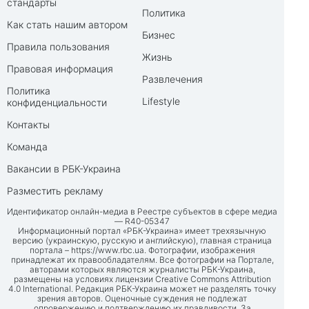
стандарты
Политика
Как стать нашим автором
Бизнес
Правила пользования
Жизнь
Правовая информация
Развлечения
Политика
Lifestyle
конфиденциальности
Контакты
Команда
Вакансии в РБК-Украина
Разместить рекламу
Идентификатор онлайн-медиа в Реестре субъектов в сфере медиа
— R40-05347
Информационный портал «РБК-Украина» имеет трехязычную
версию (украинскую, русскую и английскую), главная страница
портала –
https://www.rbc.ua
. Фотографии, изображения
принадлежат их правообладателям. Все фотографии на Портале,
авторами которых являются журналисты РБК-Украина,
размещены на условиях лицензии Creative Commons Attribution
4.0 International. Редакция РБК-Украина может не разделять точку
зрения авторов. Оценочные суждения не подлежат
опровержению и подтверждению их правдивости. За