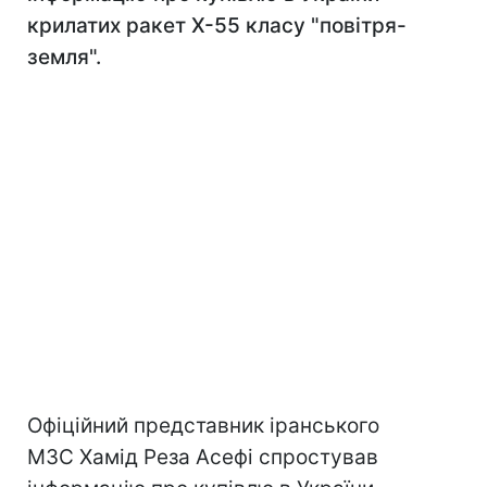
крилатих ракет Х-55 класу "повітря-
земля".
Офіційний представник іранського
МЗС Хамід Реза Асефі спростував