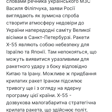
словами речника українського МЗС
Василя Філіпчука, заяви Росії
виглядають як зумисна спроба
створити атмосферу недовіри до
України напередодні саміту Великої
вісімки в Санкт-Петербурзі. Ракети
Х-55 являють собою небезпеку для
Ізраїлю та Японії. Там непокояться, що
можуть виявитися уразливими для
ракетного удару з боку відповідно
Китаю та Ірану. Можливе ж придбання
крилатих ракет Іраном підсилює
тривогу ще і з огляду на ядерну
програму цієї країни. Х-55 -
дозвукова малогабаритна стратегічна
крилата ракета, що здійснює політ,