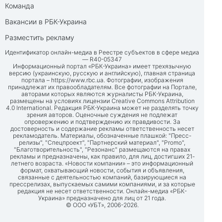
Команда
Вакансии в РБК-Украина
Разместить рекламу
Идентификатор онлайн-медиа в Реестре субъектов в сфере медиа
— R40-05347
Информационный портал «РБК-Украина» имеет трехязычную
версию (украинскую, русскую и английскую), главная страница
портала –
https://www.rbc.ua
. Фотографии, изображения
принадлежат их правообладателям. Все фотографии на Портале,
авторами которых являются журналисты РБК-Украина,
размещены на условиях лицензии Creative Commons Attribution
4.0 International. Редакция РБК-Украина может не разделять точку
зрения авторов. Оценочные суждения не подлежат
опровержению и подтверждению их правдивости. За
достоверность и содержание рекламы ответственность несет
рекламодатель. Материалы, обозначенные плашкой: "Пресс-
релизы", "Спецпроект", "Партнерский материал", "Promo",
"Благотворительность", "Резонанс" размещаются на правах
рекламы и предназначены, как правило, для лиц, достигших 21-
летнего возраста. «Новости компании» – это информационный
формат, охватывающий новости, события и объявления,
связанные с деятельностью компаний, базирующиеся на
прессрелизах, выпускаемых самими компаниями, и за которые
редакция не несет ответственности. Онлайн-медиа «РБК-
Украина» предназначено для лиц от 21 года.
© ООО «УБТ», 2006-2026.