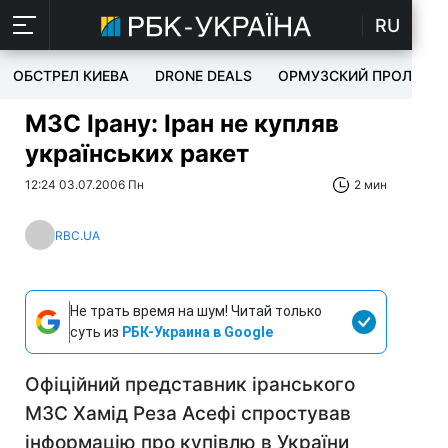
RU
ОБСТРЕЛ КИЕВА
DRONE DEALS
ОРМУЗСКИЙ ПРОЛИВ
МЗС Ірану: Іран не купляв
українських ракет
12:24 03.07.2006 Пн
2 мин
RBC.UA
Не трать время на шум! Читай только
суть из
РБК-Украина в Google
Офіційний представник іранського
МЗС Хамід Реза Асефі спростував
інформацію про купівлю в України