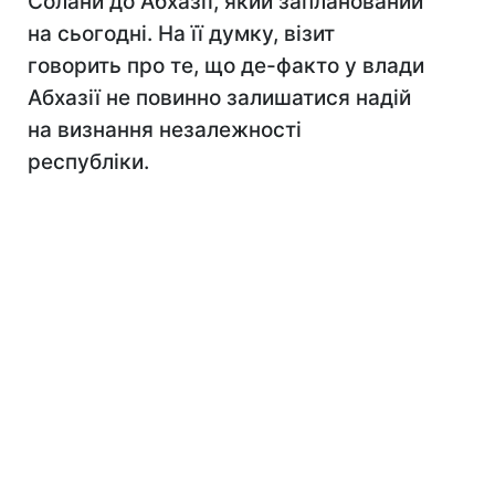
Солани до Абхазії, який запланований
на сьогодні. На її думку, візит
говорить про те, що де-факто у влади
Абхазії не повинно залишатися надій
на визнання незалежності
республіки.