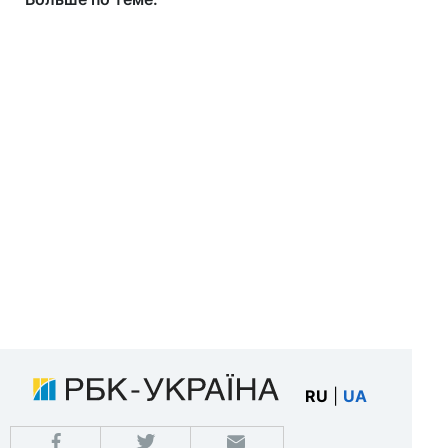
RU
|
UA