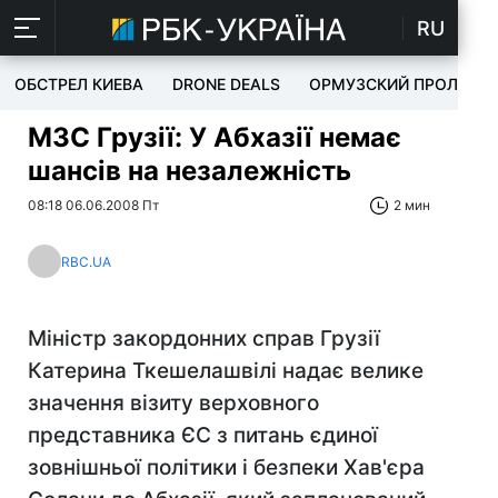
RU
ОБСТРЕЛ КИЕВА
DRONE DEALS
ОРМУЗСКИЙ ПРОЛИВ
МЗС Грузії: У Абхазії немає
шансів на незалежність
08:18 06.06.2008 Пт
2 мин
RBC.UA
Міністр закордонних справ Грузії
Катерина Ткешелашвілі надає велике
значення візиту верховного
представника ЄС з питань єдиної
зовнішньої політики і безпеки Хав'єра