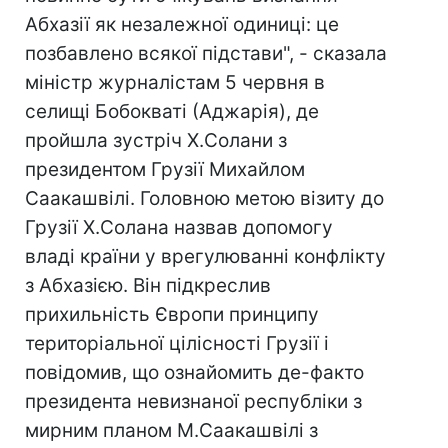
Абхазії як незалежної одиниці: це
позбавлено всякої підстави", - сказала
міністр журналістам 5 червня в
селищі Бобокваті (Аджарія), де
пройшла зустріч Х.Солани з
президентом Грузії Михайлом
Саакашвілі. Головною метою візиту до
Грузії Х.Солана назвав допомогу
владі країни у врегулюванні конфлікту
з Абхазією. Він підкреслив
прихильність Європи принципу
територіальної цілісності Грузії і
повідомив, що ознайомить де-факто
президента невизнаної республіки з
мирним планом М.Саакашвілі з