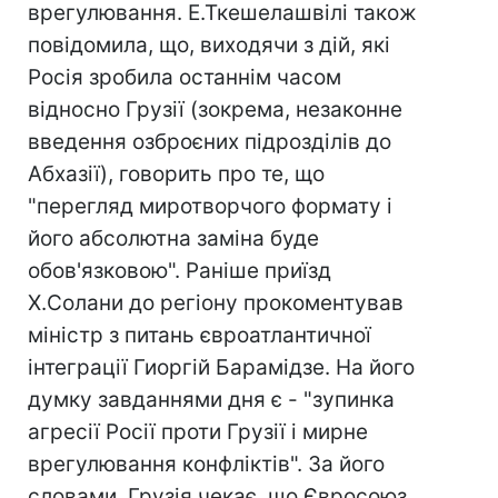
врегулювання. Е.Ткешелашвілі також
повідомила, що, виходячи з дій, які
Росія зробила останнім часом
відносно Грузії (зокрема, незаконне
введення озброєних підрозділів до
Абхазії), говорить про те, що
"перегляд миротворчого формату і
його абсолютна заміна буде
обов'язковою". Раніше приїзд
Х.Солани до регіону прокоментував
міністр з питань євроатлантичної
інтеграції Гиоргій Барамідзе. На його
думку завданнями дня є - "зупинка
агресії Росії проти Грузії і мирне
врегулювання конфліктів". За його
словами, Грузія чекає, що Євросоюз