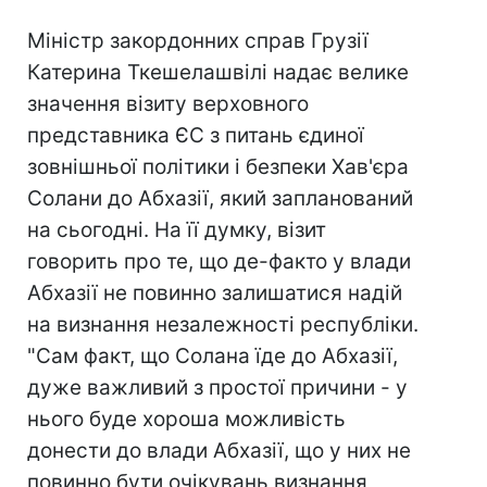
Міністр закордонних справ Грузії
Катерина Ткешелашвілі надає велике
значення візиту верховного
представника ЄС з питань єдиної
зовнішньої політики і безпеки Хав'єра
Солани до Абхазії, який запланований
на сьогодні. На її думку, візит
говорить про те, що де-факто у влади
Абхазії не повинно залишатися надій
на визнання незалежності республіки.
"Сам факт, що Солана їде до Абхазії,
дуже важливий з простої причини - у
нього буде хороша можливість
донести до влади Абхазії, що у них не
повинно бути очікувань визнання