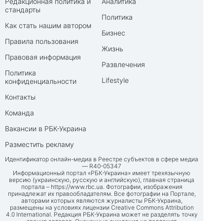
Редакционная политика и
Аналитика
стандарты
Политика
Как стать нашим автором
Бизнес
Правила пользования
Жизнь
Правовая информация
Развлечения
Политика
Lifestyle
конфиденциальности
Контакты
Команда
Вакансии в РБК-Украина
Разместить рекламу
Идентификатор онлайн-медиа в Реестре субъектов в сфере медиа
— R40-05347
Информационный портал «РБК-Украина» имеет трехязычную
версию (украинскую, русскую и английскую), главная страница
портала –
https://www.rbc.ua
. Фотографии, изображения
принадлежат их правообладателям. Все фотографии на Портале,
авторами которых являются журналисты РБК-Украина,
размещены на условиях лицензии Creative Commons Attribution
4.0 International. Редакция РБК-Украина может не разделять точку