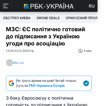
RU
ОБСТРЕЛ КИЕВА
DRONE DEALS
ОРМУЗСКИЙ ПРОЛИВ
МЗС: ЄС політично готовий
до підписання з Україною
угоди про асоціацію
13:04 02.12.2009 Ср
3 мин
RBC.UA
Не трать время на шум! Читай только
суть из
РБК-Украина в Google
З боку Євросоюзу є політична
готовність до підписання з Україною