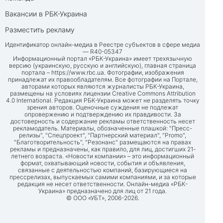
Вакансии в РБК-Украина
Разместить рекламу
Идентификатор онлайн-медиа в Реестре субъектов в сфере медиа
— R40-05347
Информационный портал «РБК-Украина» имеет трехязычную
версию (украинскую, русскую и английскую), главная страница
портала –
https://www.rbc.ua
. Фотографии, изображения
принадлежат их правообладателям. Все фотографии на Портале,
авторами которых являются журналисты РБК-Украина,
размещены на условиях лицензии Creative Commons Attribution
4.0 International. Редакция РБК-Украина может не разделять точку
зрения авторов. Оценочные суждения не подлежат
опровержению и подтверждению их правдивости. За
достоверность и содержание рекламы ответственность несет
рекламодатель. Материалы, обозначенные плашкой: "Пресс-
релизы", "Спецпроект", "Партнерский материал", "Promo",
"Благотворительность", "Резонанс" размещаются на правах
рекламы и предназначены, как правило, для лиц, достигших 21-
летнего возраста. «Новости компании» – это информационный
формат, охватывающий новости, события и объявления,
связанные с деятельностью компаний, базирующиеся на
прессрелизах, выпускаемых самими компаниями, и за которые
редакция не несет ответственности. Онлайн-медиа «РБК-
Украина» предназначено для лиц от 21 года.
© ООО «УБТ», 2006-2026.