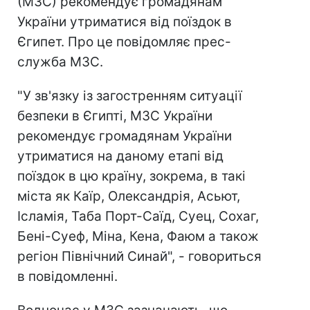
(МЗС) рекомендує громадянам
України утриматися від поїздок в
Єгипет. Про це повідомляє прес-
служба МЗС.
"У зв'язку із загостренням ситуації
безпеки в Єгипті, МЗС України
рекомендує громадянам України
утриматися на даному етапі від
поїздок в цю країну, зокрема, в такі
міста як Каїр, Олександрія, Асьют,
Ісламія, Таба Порт-Саїд, Суец, Сохаг,
Бені-Суеф, Miнa, Кена, Фаюм а також
регіон Північний Синай", - говориться
в повідомленні.