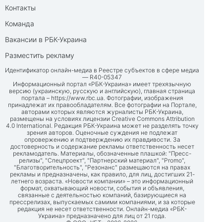
Контакты
Команда
Вакансии в РБК-Украина
Разместить рекламу
Идентификатор онлайн-медиа в Реестре субъектов в сфере медиа
— R40-05347
Информационный портал «РБК-Украина» имеет трехязычную
версию (украинскую, русскую и английскую), главная страница
портала –
https://www.rbc.ua
. Фотографии, изображения
принадлежат их правообладателям. Все фотографии на Портале,
авторами которых являются журналисты РБК-Украина,
размещены на условиях лицензии Creative Commons Attribution
4.0 International. Редакция РБК-Украина может не разделять точку
зрения авторов. Оценочные суждения не подлежат
опровержению и подтверждению их правдивости. За
достоверность и содержание рекламы ответственность несет
рекламодатель. Материалы, обозначенные плашкой: "Пресс-
релизы", "Спецпроект", "Партнерский материал", "Promo",
"Благотворительность", "Резонанс" размещаются на правах
рекламы и предназначены, как правило, для лиц, достигших 21-
летнего возраста. «Новости компании» – это информационный
формат, охватывающий новости, события и объявления,
связанные с деятельностью компаний, базирующиеся на
прессрелизах, выпускаемых самими компаниями, и за которые
редакция не несет ответственности. Онлайн-медиа «РБК-
Украина» предназначено для лиц от 21 года.