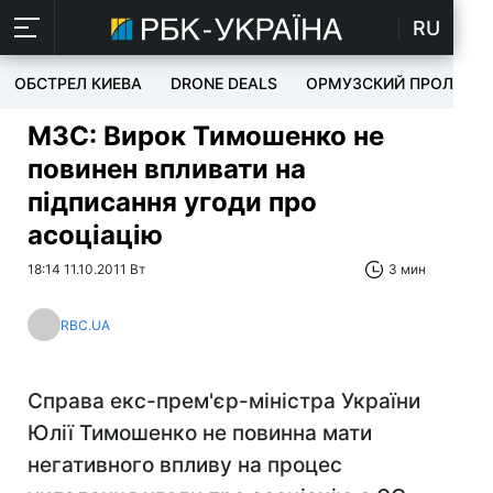
RU
ОБСТРЕЛ КИЕВА
DRONE DEALS
ОРМУЗСКИЙ ПРОЛИВ
МЗС: Вирок Тимошенко не
повинен впливати на
підписання угоди про
асоціацію
18:14 11.10.2011 Вт
3 мин
RBC.UA
Справа екс-прем'єр-міністра України
Юлії Тимошенко не повинна мати
негативного впливу на процес