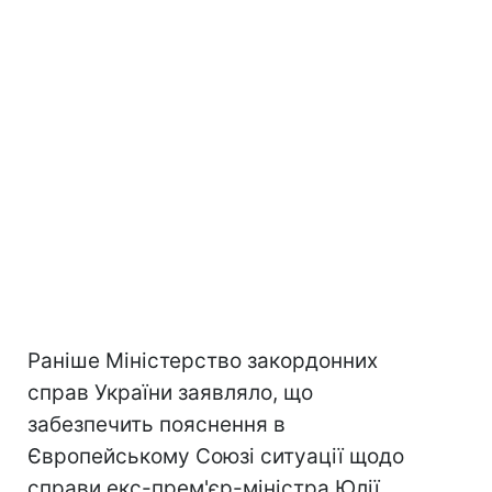
Раніше Міністерство закордонних
справ України заявляло, що
забезпечить пояснення в
Європейському Союзі ситуації щодо
справи екс-прем'єр-міністра Юлії