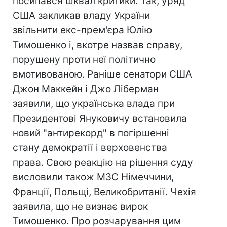
посипався шквал критики. Так, уряд
США закликав владу України
звільнити екс-прем'єра Юлію
Тимошенко і, вкотре назвав справу,
порушену проти неї політично
вмотивованою. Раніше сенатори США
Джон Маккейн і Джо Ліберман
заявили, що українська влада при
Президентові Януковичу встановила
новий "антирекорд" в погіршенні
стану демократії і верховенства
права. Свою реакцію на рішення суду
висловили також МЗС Німеччини,
Франції, Польщі, Великобританії. Чехія
заявила, що не визнає вирок
Тимошенко. Про розчарування цим