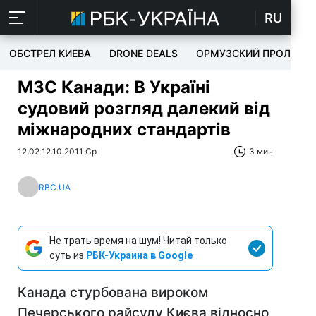
RU
ОБСТРЕЛ КИЕВА
DRONE DEALS
ОРМУЗСКИЙ ПРОЛИВ
МЗС Канади: В Україні
судовий розгляд далекий від
міжнародних стандартів
12:02 12.10.2011 Ср
3 мин
RBC.UA
Не трать время на шум! Читай только
суть из
РБК-Украина в Google
Канада стурбована вироком
Печерського райсуду Києва відносно