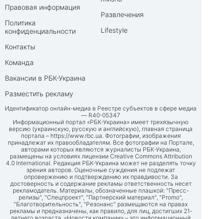
Правовая информация
Развлечения
Политика
Lifestyle
конфиденциальности
Контакты
Команда
Вакансии в РБК-Украина
Разместить рекламу
Идентификатор онлайн-медиа в Реестре субъектов в сфере медиа
— R40-05347
Информационный портал «РБК-Украина» имеет трехязычную
версию (украинскую, русскую и английскую), главная страница
портала –
https://www.rbc.ua
. Фотографии, изображения
принадлежат их правообладателям. Все фотографии на Портале,
авторами которых являются журналисты РБК-Украина,
размещены на условиях лицензии Creative Commons Attribution
4.0 International. Редакция РБК-Украина может не разделять точку
зрения авторов. Оценочные суждения не подлежат
опровержению и подтверждению их правдивости. За
достоверность и содержание рекламы ответственность несет
рекламодатель. Материалы, обозначенные плашкой: "Пресс-
релизы", "Спецпроект", "Партнерский материал", "Promo",
"Благотворительность", "Резонанс" размещаются на правах
рекламы и предназначены, как правило, для лиц, достигших 21-
летнего возраста. «Новости компании» – это информационный