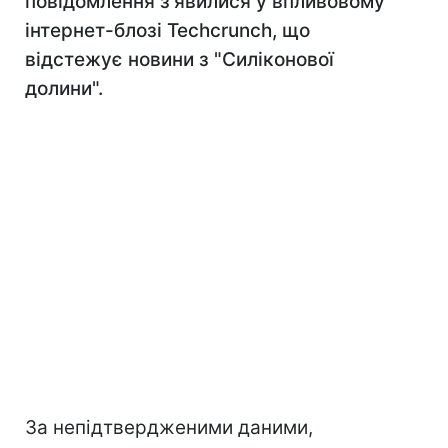
повідомлення з'явилися у впливовому
інтернет-блозі Techcrunch, що
відстежує новини з "Силіконової
долини".
За непідтвердженими даними,