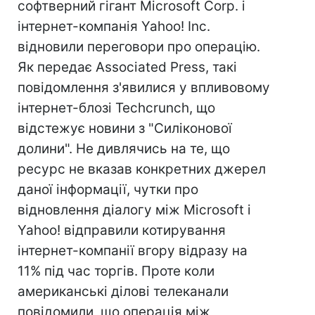
софтверний гігант Microsoft Corp. і
інтернет-компанія Yahoo! Inc.
відновили переговори про операцію.
Як передає Associated Press, такі
повідомлення з'явилися у впливовому
інтернет-блозі Techcrunch, що
відстежує новини з "Силіконової
долини". Не дивлячись на те, що
ресурс не вказав конкретних джерел
даної інформації, чутки про
відновлення діалогу між Microsoft і
Yahoo! відправили котирування
інтернет-компанії вгору відразу на
11% під час торгів. Проте коли
американські ділові телеканали
повідомили, що операція між