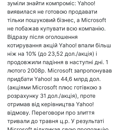
зуміли знайти компроміс: Yahoo!
виявилася не готовою продавати
тільки пошуковий бізнес, а Microsoft
не побажав купувати всю компанію.
Відразу після оголошення
котирування акцій Yahoo! впали більш
ніж на 10% (до 23,52 дол./акція) і
продовжили падіння в наступні дні. 1
лютого 2008р. Microsoft запропонував
придбати Yahoo! за 44,6 млрд дол.
(акціями Microsoft плюс готівкою з
розрахунку 31 дол./акція), проте
отримав від керівництва Yahoo!
відмову. Переговори про злиття
тривали до травня ц.р. У результаті
Microsoft відкликав свою пропозицію