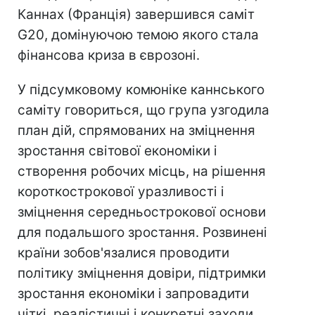
Каннах (Франція) завершився саміт
G20, домінуючою темою якого стала
фінансова криза в єврозоні.
У підсумковому комюніке каннського
саміту говориться, що група узгодила
план дій, спрямованих на зміцнення
зростання світової економіки і
створення робочих місць, на рішення
короткострокової уразливості і
зміцнення середньострокової основи
для подальшого зростання. Розвинені
країни зобов'язалися проводити
політику зміцнення довіри, підтримки
зростання економіки і запровадити
чіткі, реалістичні і конкретні заходи