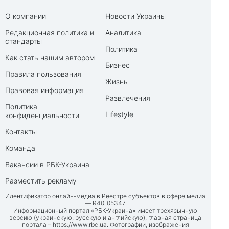
О компании
Новости Украины
Редакционная политика и
Аналитика
стандарты
Политика
Как стать нашим автором
Бизнес
Правила пользования
Жизнь
Правовая информация
Развлечения
Политика
Lifestyle
конфиденциальности
Контакты
Команда
Вакансии в РБК-Украина
Разместить рекламу
Идентификатор онлайн-медиа в Реестре субъектов в сфере медиа
— R40-05347
Информационный портал «РБК-Украина» имеет трехязычную
версию (украинскую, русскую и английскую), главная страница
портала –
https://www.rbc.ua
. Фотографии, изображения