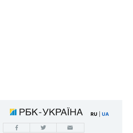
RU
|
UA