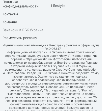
Политика
Lifestyle
конфиденциальности
Контакты
Команда
Вакансии в РБК-Украина
Разместить рекламу
Идентификатор онлайн-медиа в Реестре субъектов в сфере медиа
— R40-05347
Информационный портал «РБК-Украина» имеет трехязычную
версию (украинскую, русскую и английскую), главная страница
портала –
https://www.rbc.ua
. Фотографии, изображения
принадлежат их правообладателям. Все фотографии на Портале,
авторами которых являются журналисты РБК-Украина,
размещены на условиях лицензии Creative Commons Attribution
4.0 International. Редакция РБК-Украина может не разделять точку
зрения авторов. Оценочные суждения не подлежат
опровержению и подтверждению их правдивости. За
достоверность и содержание рекламы ответственность несет
рекламодатель. Материалы, обозначенные плашкой: "Пресс-
релизы", "Спецпроект", "Партнерский материал", "Promo",
"Благотворительность", "Резонанс" размещаются на правах
рекламы и предназначены, как правило, для лиц, достигших 21-
летнего возраста. «Новости компании» – это информационный
формат, охватывающий новости, события и объявления,
связанные с деятельностью компаний, базирующиеся на