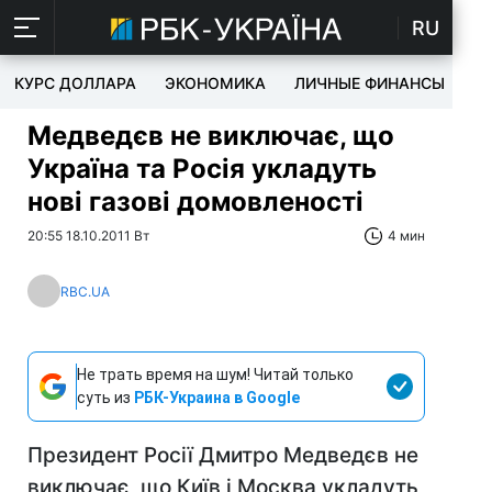
RU
КУРС ДОЛЛАРА
ЭКОНОМИКА
ЛИЧНЫЕ ФИНАНСЫ
T
Медведєв не виключає, що
Україна та Росія укладуть
нові газові домовленості
20:55 18.10.2011 Вт
4 мин
RBC.UA
Не трать время на шум! Читай только
суть из
РБК-Украина в Google
Президент Росії Дмитро Медведєв не
виключає, що Київ і Москва укладуть