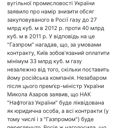
вугільної промисловості України
заявило про намір знизити обсяг
закуповуваного в Росії газу до 27
млрд куб. м в 2012 р. проти 40 млрд
куб. м в 2011 р. У відповідь на це
"Газпром" нагадав, що, за умовами
контракту, Київ зобов'язаний оплатити
мінімум 33 млрд куб. м газу
незалежно від того, скільки поставить
йому російська компанія. Незабаром
після цього прем'єр-міністр України
Микола Азаров заявив, що НАК
"Нафтогаз України" буде ліквідована
як юридична особа, а всі контракти (у
тому числі і з "Газпромом") буде
переглянуто. Росія ж наголосила, що