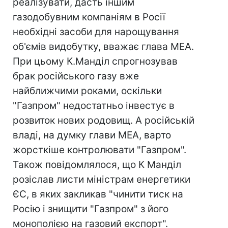
реалізувати, дасть іншим
газодобувним компаніям в Росії
необхідні засоби для нарощування
об'ємів видобутку, вважає глава МЕА.
При цьому К.Манділ спрогнозував
брак російського газу вже
найближчими роками, оскільки
"Газпром" недостатньо інвестує в
розвиток нових родовищ. А російській
владі, на думку глави МЕА, варто
жорсткіше контролювати "Газпром".
Також повідомлялося, що К Манділ
розіслав листи міністрам енергетики
ЄС, в яких закликав "чинити тиск на
Росію і знищити "Газпром" з його
монополією на газовий експорт".