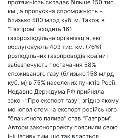
протяжність складає більше 150 тис.
км., а пропускна спроможність -
близько 580 млрд куб. м. Також в
"Газпром" входить 161
газорозподільна організація, які
обслуговують 403 тис. км. (76%)
розподільних газопроводів країни і
забезпечують постачання 58%
споживаного газу (близько 158 млрд
куб. м) в 75% населених пунктів Росії.
Недавно Держдума РФ прийняла
закон "Про експорт газу", згідно якому
монополістом на експорт російського
"блакитного палива" став "Газпром".
Автори законопроекту пояснили свою
ініціативу тим, що так вдасться