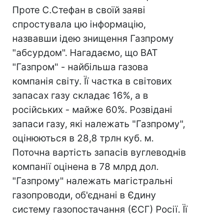
Проте С.Стефан в своїй заяві
спростувала цю інформацію,
назвавши ідею знищення Газпрому
"абсурдом". Нагадаємо, що ВАТ
"Газпром" - найбільша газова
компанія світу. Її частка в світових
запасах газу складає 16%, а в
російських - майже 60%. Розвідані
запаси газу, які належать "Газпрому",
оцінюються в 28,8 трлн куб. м.
Поточна вартість запасів вуглеводнів
компанії оцінена в 78 млрд дол.
"Газпрому" належать магістральні
газопроводи, об'єднані в Єдину
систему газопостачання (ЄСГ) Росії. Її