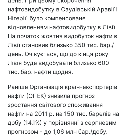
день. При цьому скорочення
нафтовидобутку в Саудівській Аравії і
Нігерії було компенсоване
відновленням нафтовидобутку в Лівії.
На початок жовтня видобуток нафти в
Лівії становив близько 350 тис. бар./
день. Очікується, що до кінця року
Лівія буде видобувати близько 600
тис. бар. нафти щодня.
Раніше Організація країн-експортерів
нафти (ОПЕК) знизила прогноз
зростання світового споживання
нафти на 2011 р. на 150 тис. барелів на
добу (14,1%) у порівнянні з серпневим
прогнозом - до 1,06 млн бар./добу.