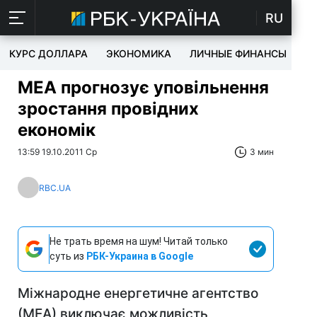
RU
КУРС ДОЛЛАРА
ЭКОНОМИКА
ЛИЧНЫЕ ФИНАНСЫ
T
МЕА прогнозує уповільнення
зростання провідних
економік
13:59 19.10.2011 Ср
3 мин
RBC.UA
Не трать время на шум! Читай только
суть из
РБК-Украина в Google
Міжнародне енергетичне агентство
(МЕА) виключає можливість